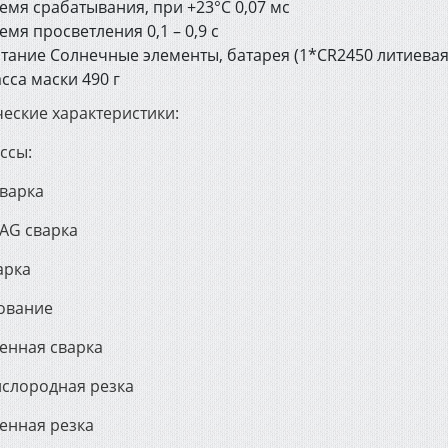
емя срабатывания, при +23°C 0,07 мс
емя просветления 0,1 – 0,9 с
тание Солнечные элементы, батарея (1*CR2450 литиевая
сса маски 490 г
ческие характеристики:
ссы:
варка
AG сварка
арка
ование
енная сварка
ислородная резка
енная резка