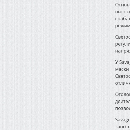
Основ
высоки
срабат
режим
Светоф
регул
напря
У Sava
маски
Светоф
отлич
Оголо
длите
позвол
Savag
запот