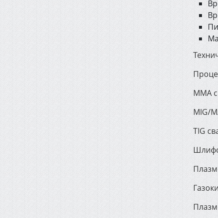
Вр
Вр
Пи
Ма
Техни
Проце
MMA с
MIG/M
TIG св
Шлиф
Плазм
Газок
Плазм