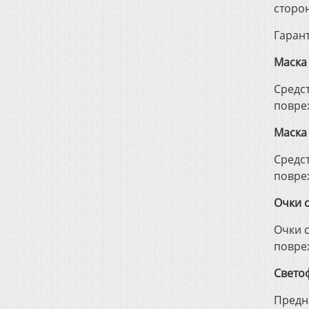
сторон
Гаран
Маска
Средс
повре
Маска
Средс
повре
Очки 
Очки 
повре
Светоф
Предн