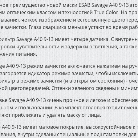
ное преимущество новой маски ESAB Savage A40 9-13 это
м оптическим классом и технологией True Color. На пра
ывания, четкое изображение и естественную цветоперед
е зачистки. Глаза сварщика меньше устают во время раб
ильтр Savage A40 9-13 имеет четыре датчика. С внутрен
ировки чувствительности и задержки осветления, а такж
жения питания.
ge A40 9-13 режим зачистки включается нажатием на руч
 загорается идикатор режима зачистки, чтобы исключит
ильтр в режиме зачистки (и в открытом состоянии) - оче
ной цветопередачей. Оттенки зеленого сведены к миним
вье Savage A40 9-13 очень прочное и легкое и обеспеч
льном использовании. В комплект оголовья входит сменн
яют приближать и удалять маску от лица.
e A40 9-13 имеет матовое покрытие, высокоустойчивое к
евания, внутри сделаны специальные подштамповки для 