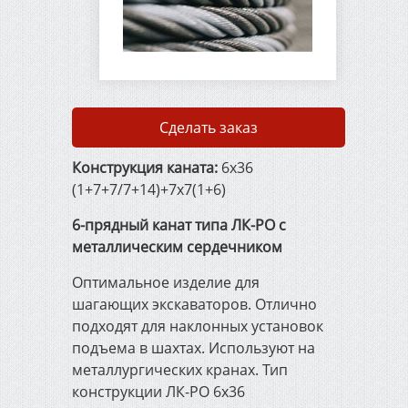
Сварочные электроды
Сварочная проволока
ГОСТ 2246-70
Сделать заказ
Конструкция каната:
6х36
Упаковочная
металлическая лента
(1+7+7/7+14)+7х7(1+6)
6-прядный канат типа ЛК-РО с
Металлорежущий и
металлическим сердечником
деревообрабатывающий
Оптимальное изделие для
инструмент
шагающих экскаваторов. Отлично
подходят для наклонных установок
Штукатурно-малярный
подъема в шахтах. Используют на
инструмент
металлургических кранах. Тип
конструкции ЛК-РО 6х36