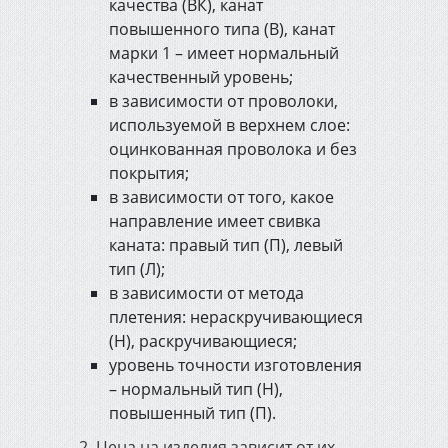
качества (ВК), канат
повышенного типа (В), канат
марки 1 – имеет нормальный
качественный уровень;
в зависимости от проволоки,
используемой в верхнем слое:
оцинкованная проволока и без
покрытия;
в зависимости от того, какое
направление имеет свивка
каната: правый тип (П), левый
тип (Л);
в зависимости от метода
плетения: нераскручивающиеся
(Н), раскручивающиеся;
уровень точности изготовления
– нормальный тип (Н),
повышенный тип (П).
2. Цена на изделия зависит от их