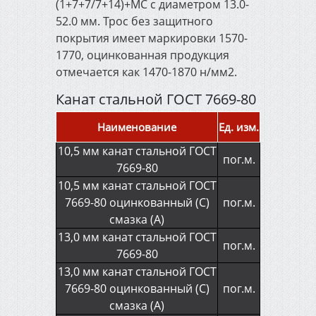
(1+7+7/7+14)+МС с диаметром 13.0-
Инженерная сантехника,
отопление и канализация
52.0 мм. Трос без защитного
покрытия имеет маркировки 1570-
1770, оцинкованная продукция
Электрика и освещение
отмечается как 1470-1870 н/мм2.
Канат стальной ГОСТ 7669-80
Строительно-садовый
инвентарь
Наименование
Ед. изм.
10,5 мм канат стальной ГОСТ
пог.м.
Электроинструмент
7669-80
10,5 мм канат стальной ГОСТ
7669-80 оцинкованный (С)
пог.м.
Измерительный и ручной
смазка (А)
инструмент
13,0 мм канат стальной ГОСТ
пог.м.
7669-80
Сварочное оборудование
13,0 мм канат стальной ГОСТ
7669-80 оцинкованный (С)
пог.м.
смазка (А)
Автоматические ворота и